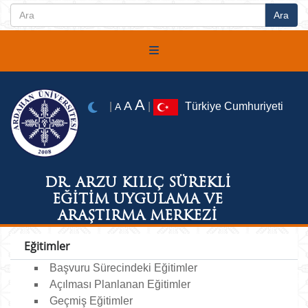
A
A
|
|
Türkiye Cumhuriyeti
A
DR. ARZU KILIÇ SÜREKLİ
EĞİTİM UYGULAMA VE
ARAŞTIRMA MERKEZİ
Eğitimler
Başvuru Sürecindeki Eğitimler
Açılması Planlanan Eğitimler
Geçmiş Eğitimler