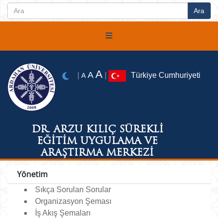
A
A
|
|
Türkiye Cumhuriyeti
A
DR. ARZU KILIÇ SÜREKLİ
EĞİTİM UYGULAMA VE
ARAŞTIRMA MERKEZİ
Yönetim
Sıkça Sorulan Sorular
Organizasyon Şeması
İş Akış Şemaları